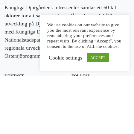
Kungliga Djurgårdens Intressenter samlar ett 60-tal
aktörer för att samverka kring långsiktig och hållbar
utveckling på Djurgården. Arbetet sker i nära samarbete
We use cookies on our website to give
you the most relevant experience by
med
Kungliga Djurgårdens förvaltning
och med stöd av
remembering your preferences and
Nationalstadsparkens utvecklingsfond,
Europeiska
repeat visits. By clicking “Accept”, you
consent to the use of ALL the cookies.
regionala utvecklingsfonden
och
Interregs
Östersjöprogram
.
Cookie settings
ACCEPT
KONTAKT
FÖLJ OSS
Kungl. Djurgårdens
Intressenter
c/o Nordiska museet
Box 27820
115 93 Stockholm
info@royaldjurgarden.se