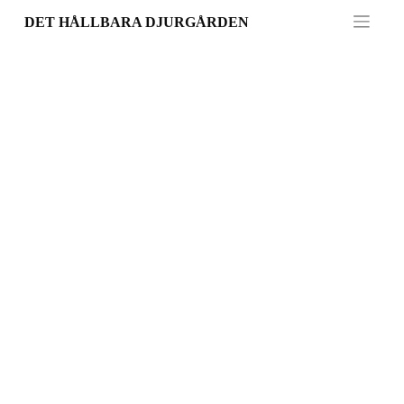
Skip
DET HÅLLBARA DJURGÅRDEN
to
content