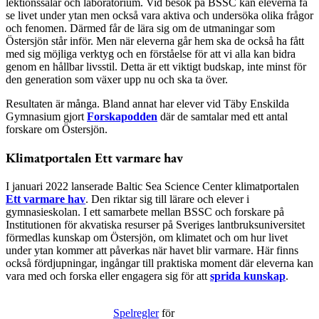
lektionssalar och laboratorium. Vid besök på BSSC kan eleverna få
se livet under ytan men också vara aktiva och undersöka olika frågor
och fenomen. Därmed får de lära sig om de utmaningar som
Östersjön står inför. Men när eleverna går hem ska de också ha fått
med sig möjliga verktyg och en förståelse för att vi alla kan bidra
genom en hållbar livsstil. Detta är ett viktigt budskap, inte minst för
den generation som växer upp nu och ska ta över.
Resultaten är många. Bland annat har elever vid Täby Enskilda
Gymnasium gjort
Forskapodden
där de samtalar med ett antal
forskare om Östersjön.
Klimatportalen Ett varmare hav
I januari 2022 lanserade Baltic Sea Science Center klimatportalen
Ett varmare hav
. Den riktar sig till lärare och elever i
gymnasieskolan. I ett samarbete mellan BSSC och forskare på
Institutionen för akvatiska resurser på Sveriges lantbruksuniversitet
förmedlas kunskap om Östersjön, om klimatet och om hur livet
under ytan kommer att påverkas när havet blir varmare. Här finns
också fördjupningar, ingångar till praktiska moment där eleverna kan
vara med och forska eller engagera sig för att
sprida kunskap
.
Spelregler
för