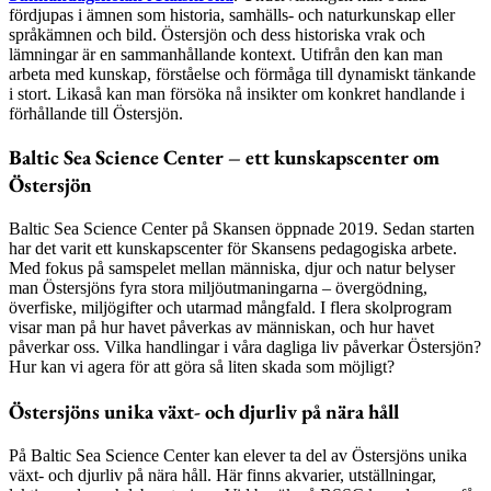
fördjupas i ämnen som historia, samhälls- och naturkunskap eller
språkämnen och bild. Östersjön och dess historiska vrak och
lämningar är en sammanhållande kontext. Utifrån den kan man
arbeta med kunskap, förståelse och förmåga till dynamiskt tänkande
i stort. Likaså kan man försöka nå insikter om konkret handlande i
förhållande till Östersjön.
Baltic Sea Science Center – ett kunskapscenter om
Östersjön
Baltic Sea Science Center på Skansen öppnade 2019. Sedan starten
har det varit ett kunskapscenter för Skansens pedagogiska arbete.
Med fokus på samspelet mellan människa, djur och natur belyser
man Östersjöns fyra stora miljöutmaningarna – övergödning,
överfiske, miljögifter och utarmad mångfald. I flera skolprogram
visar man på hur havet påverkas av människan, och hur havet
påverkar oss. Vilka handlingar i våra dagliga liv påverkar Östersjön?
Hur kan vi agera för att göra så liten skada som möjligt?
Östersjöns unika växt- och djurliv på nära håll
På Baltic Sea Science Center kan elever ta del av Östersjöns unika
växt- och djurliv på nära håll. Här finns akvarier, utställningar,