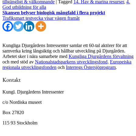
tillgängligt & välkomnande
|
Tagged
14. Hav & marina resurser
,
4.
God utbildning för alla
Inläggsnavigering
Skansen belyser biologisk mångfald i flera projekt
Trafiksmart testvecka visar vägen framåt
Kungliga Djurgårdens Intressenter samlar ett 60-tal aktörer för att
samverka kring långsiktig och hållbar utveckling på Djurgården.
Arbetet sker i nära samarbete med
Kungliga Djurgårdens förvaltning
och med stöd av
Nationalstadsparkens utvecklingsfond,
Europeiska
regionala utvecklingsfonden
och
Interregs Östersjöprogram
.
Kontakt
Kungl. Djurgårdens Intressenter
c/o Nordiska museet
Box 27820
115 93 Stockholm