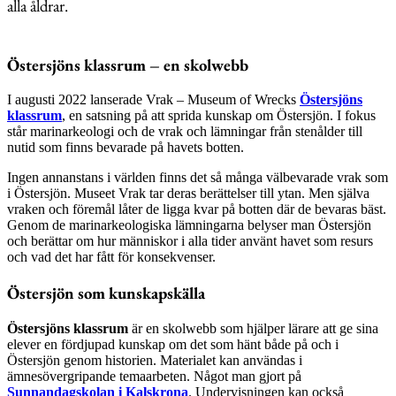
alla åldrar.
Östersjöns klassrum – en skolwebb
I augusti 2022 lanserade Vrak – Museum of Wrecks
Östersjöns
klassrum
, en satsning på att sprida kunskap om Östersjön. I fokus
står marinarkeologi och de vrak och lämningar från stenålder till
nutid som finns bevarade på havets botten.
Ingen annanstans i världen finns det så många välbevarade vrak som
i Östersjön. Museet Vrak tar deras berättelser till ytan. Men själva
vraken och föremål låter de ligga kvar på botten där de bevaras bäst.
Genom de marinarkeologiska lämningarna belyser man Östersjön
och berättar om hur människor i alla tider använt havet som resurs
och vad det har fått för konsekvenser.
Östersjön som kunskapskälla
Östersjöns klassrum
är en skolwebb som hjälper lärare att ge sina
elever en fördjupad kunskap om det som hänt både på och i
Östersjön genom historien. Materialet kan användas i
ämnesövergripande temaarbeten. Något man gjort på
Sunnandagskolan i Kalskrona
. Undervisningen kan också