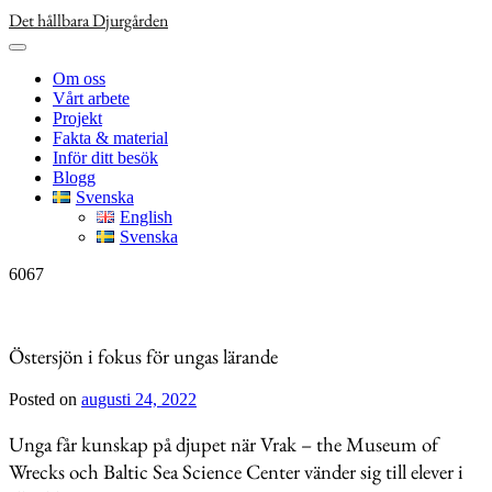
Skip
Det hållbara Djurgården
to
content
Om oss
Vårt arbete
Projekt
Fakta & material
Inför ditt besök
Blogg
Svenska
English
Svenska
6067
Östersjön i fokus för ungas lärande
Posted on
augusti 24, 2022
Unga får kunskap på djupet när Vrak – the Museum of
Wrecks och Baltic Sea Science Center vänder sig till elever i