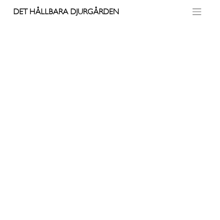
Skip
DET HÅLLBARA DJURGÅRDEN
to
content