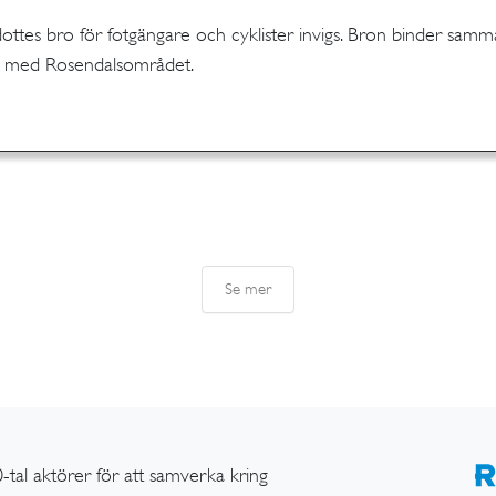
ottes bro för fotgängare och cyklister invigs. Bron binder sam
 med Rosendalsområdet.
ing
Se mer
-tal aktörer för att samverka kring