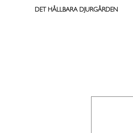
Skip
DET HÅLLBARA DJURGÅRDEN
to
content