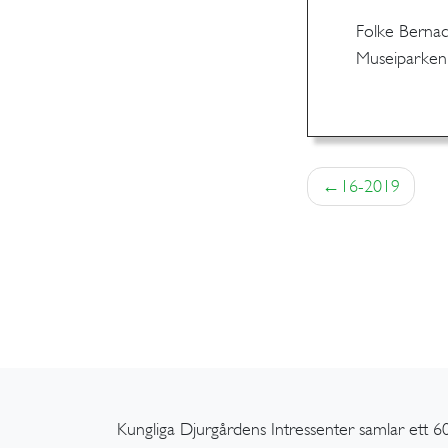
Folke Bernad
Museiparken
Inläggsnaviger
16-2019
Kungliga Djurgårdens Intressenter samlar ett 60