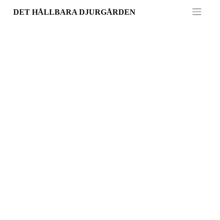
Skip
DET HÅLLBARA DJURGÅRDEN
to
content