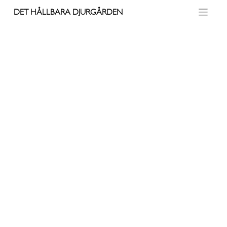
Skip
DET HÅLLBARA DJURGÅRDEN
to
content