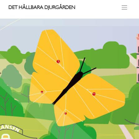
Skip
DET HÅLLBARA DJURGÅRDEN
to
content