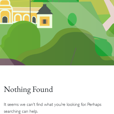
Nothing Found
It seems we can’t find what you’re looking for. Perhaps
searching can help.