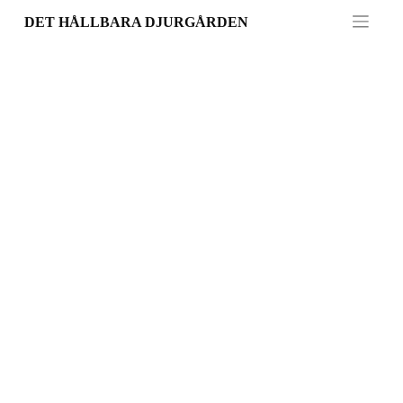
Skip
DET HÅLLBARA DJURGÅRDEN
to
content