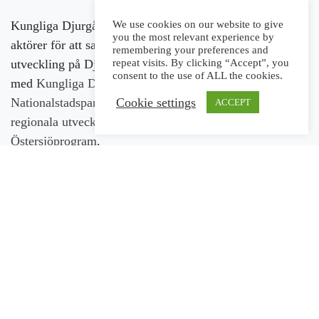
Kungliga Djurgårdens Intressenter samlar ett 60-tal
We use cookies on our website to give
you the most relevant experience by
aktörer för att samverka kring långsiktig och hållbar
remembering your preferences and
utveckling på Djurgården. Arbetet sker i nära samarbete
repeat visits. By clicking “Accept”, you
consent to the use of ALL the cookies.
med
Kungliga Djurgårdens förvaltning
och med stöd av
Cookie settings
Nationalstadsparkens utvecklingsfond,
Europeiska
ACCEPT
regionala utvecklingsfonden
och
Interregs
Östersjöprogram
.
KONTAKT
FÖLJ OSS
Kungl. Djurgårdens
Intressenter
c/o Nordiska museet
Box 27820
115 93 Stockholm