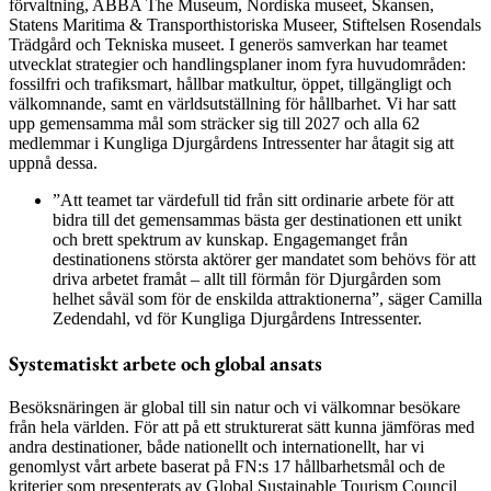
förvaltning, ABBA The Museum, Nordiska museet, Skansen,
Statens Maritima & Transporthistoriska Museer, Stiftelsen Rosendals
Trädgård och Tekniska museet. I generös samverkan har teamet
utvecklat strategier och handlingsplaner inom fyra huvudområden:
fossilfri och trafiksmart, hållbar matkultur, öppet, tillgängligt och
välkomnande, samt en världsutställning för hållbarhet. Vi har satt
upp gemensamma mål som sträcker sig till 2027 och alla 62
medlemmar i Kungliga Djurgårdens Intressenter har åtagit sig att
uppnå dessa.
”Att teamet tar värdefull tid från sitt ordinarie arbete för att
bidra till det gemensammas bästa ger destinationen ett unikt
och brett spektrum av kunskap. Engagemanget från
destinationens största aktörer ger mandatet som behövs för att
driva arbetet framåt – allt till förmån för Djurgården som
helhet såväl som för de enskilda attraktionerna”, säger Camilla
Zedendahl, vd för Kungliga Djurgårdens Intressenter.
Systematiskt arbete och global ansats
Besöksnäringen är global till sin natur och vi välkomnar besökare
från hela världen. För att på ett strukturerat sätt kunna jämföras med
andra destinationer, både nationellt och internationellt, har vi
genomlyst vårt arbete baserat på FN:s 17 hållbarhetsmål och de
kriterier som presenterats av Global Sustainable Tourism Council