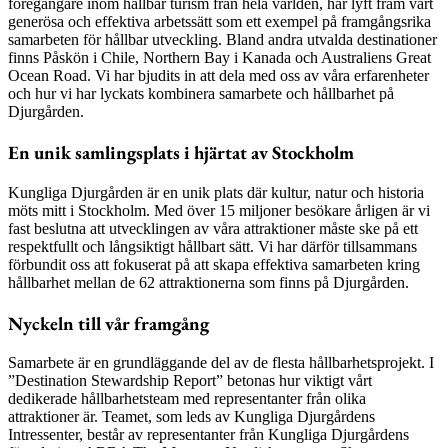
föregångare inom hållbar turism från hela världen, har lyft fram vårt
generösa och effektiva arbetssätt som ett exempel på framgångsrika
samarbeten för hållbar utveckling. Bland andra utvalda destinationer
finns Påskön i Chile, Northern Bay i Kanada och Australiens Great
Ocean Road. Vi har bjudits in att dela med oss av våra erfarenheter
och hur vi har lyckats kombinera samarbete och hållbarhet på
Djurgården.
En unik samlingsplats i hjärtat av Stockholm
Kungliga Djurgården är en unik plats där kultur, natur och historia
möts mitt i Stockholm. Med över 15 miljoner besökare årligen är vi
fast beslutna att utvecklingen av våra attraktioner måste ske på ett
respektfullt och långsiktigt hållbart sätt. Vi har därför tillsammans
förbundit oss att fokuserat på att skapa effektiva samarbeten kring
hållbarhet mellan de 62 attraktionerna som finns på Djurgården.
Nyckeln till vår framgång
Samarbete är en grundläggande del av de flesta hållbarhetsprojekt. I
”Destination Stewardship Report” betonas hur viktigt vårt
dedikerade hållbarhetsteam med representanter från olika
attraktioner är. Teamet, som leds av Kungliga Djurgårdens
Intressenter, består av representanter från Kungliga Djurgårdens