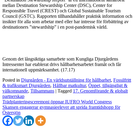
mellan Destination Stewardship Center (DSC), Center for
Responsible Travel (CREST) och Global Sustainable Tourism
Council (GSTC). Rapporten tillhandahåller praktisk information och
insikter för alla som arbetar med eller har intresse för förbättring av
destinationers ”stewardship” i en post-pandemisk värld.
Genom det långsiktiga samarbete som Kungliga Djurgårdens
Intressenter har etablerat drivs hållbarhetsarbetet framåt och får
internationell uppmärksamhet. (17.17)
Posted in
Djurgården - En världsutställning för hållbarhet
,
Fossilfritt
& trafiksmart Djurgården
,
Hållbar matkultur
,
Öppet, tillgängligt &
välkomnande
,
Tillsammans
|
Tagged
17. Genomförande & globalt
partnerskap
Inläggsnavigering
Trädplanteringsceremoni öppnar IUFRO World Congress
Skansen engagerar gymnasieelever att sprida framtidshopp för
Östersjön