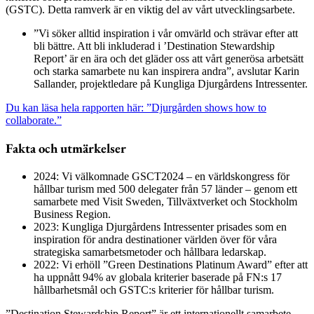
(GSTC). Detta ramverk är en viktig del av vårt utvecklingsarbete.
”Vi söker alltid inspiration i vår omvärld och strävar efter att
bli bättre. Att bli inkluderad i ’Destination Stewardship
Report’ är en ära och det gläder oss att vårt generösa arbetsätt
och starka samarbete nu kan inspirera andra”, avslutar Karin
Sallander, projektledare på Kungliga Djurgårdens Intressenter.
Du kan läsa hela rapporten här: ”Djurgården shows how to
collaborate.”
Fakta och utmärkelser
2024: Vi välkomnade GSCT2024 – en världskongress för
hållbar turism med 500 delegater från 57 länder – genom ett
samarbete med Visit Sweden, Tillväxtverket och Stockholm
Business Region.
2023: Kungliga Djurgårdens Intressenter prisades som en
inspiration för andra destinationer världen över för våra
strategiska samarbetsmetoder och hållbara ledarskap.
2022: Vi erhöll ”Green Destinations Platinum Award” efter att
ha uppnått 94% av globala kriterier baserade på FN:s 17
hållbarhetsmål och GSTC:s kriterier för hållbar turism.
”Destination Stewardship Report” är ett internationellt samarbete