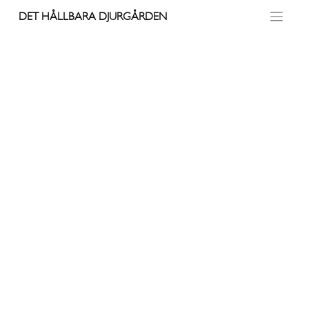
Skip
DET HÅLLBARA DJURGÅRDEN
to
content