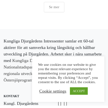
Se mer
Kungliga Djurgårdens Intressenter samlar ett 60-tal
aktörer för att samverka kring långsiktig och hållbar
utveckling på Djurgården. Arbetet sker i nära samarbete
med
Kungliga Djurgårdens förvaltning
och med stöd av
We use cookies on our website to give
Nationalstadsparkens utvecklingsfond,
Europeiska
you the most relevant experience by
regionala utvecklingsfonden
och
Interregs
remembering your preferences and
repeat visits. By clicking “Accept”, you
Östersjöprogram
.
consent to the use of ALL the cookies.
Cookie settings
ACCEPT
KONTAKT
FÖLJ OSS
Kungl. Djurgårdens