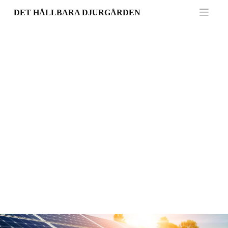
Skip
DET HÅLLBARA DJURGÅRDEN
to
content