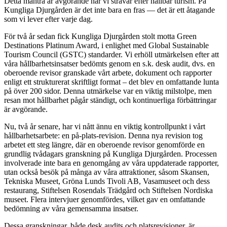
Detta mantra är avgörande när vi strävar efter hållbar turism. På
Kungliga Djurgården är det inte bara en fras — det är ett åtagande
som vi lever efter varje dag.
För två år sedan fick Kungliga Djurgården stolt motta Green
Destinations Platinum Award, i enlighet med Global Sustainable
Tourism Council (GSTC) standarder. Vi erhöll utmärkelsen efter att
våra hållbarhetsinsatser bedömts genom en s.k. desk audit, dvs. en
oberoende revisor granskade vårt arbete, dokument och rapporter
enligt ett strukturerat skriftligt format – det blev en omfattande lunta
på över 200 sidor. Denna utmärkelse var en viktig milstolpe, men
resan mot hållbarhet pågår ständigt, och kontinuerliga förbättringar
är avgörande.
Nu, två år senare, har vi nått ännu en viktig kontrollpunkt i vårt
hållbarhetsarbete: en på-plats-revision. Denna nya revision tog
arbetet ett steg längre, där en oberoende revisor genomförde en
grundlig tvådagars granskning på Kungliga Djurgården. Processen
involverade inte bara en genomgång av våra uppdaterade rapporter,
utan också besök på många av våra attraktioner, såsom Skansen,
Tekniska Museet, Gröna Lunds Tivoli AB, Vasamuseet och dess
restaurang, Stiftelsen Rosendals Trädgård och Stiftelsen Nordiska
museet. Flera intervjuer genomfördes, vilket gav en omfattande
bedömning av våra gemensamma insatser.
Dessa granskningar, både desk audits och platsrevisioner, är