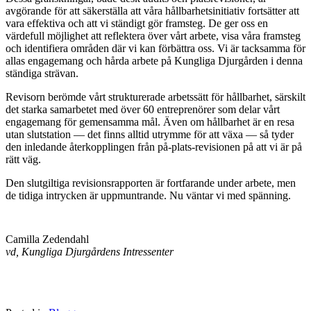
avgörande för att säkerställa att våra hållbarhetsinitiativ fortsätter att
vara effektiva och att vi ständigt gör framsteg. De ger oss en
värdefull möjlighet att reflektera över vårt arbete, visa våra framsteg
och identifiera områden där vi kan förbättra oss. Vi är tacksamma för
allas engagemang och hårda arbete på Kungliga Djurgården i denna
ständiga strävan.
Revisorn berömde vårt strukturerade arbetssätt för hållbarhet, särskilt
det starka samarbetet med över 60 entreprenörer som delar vårt
engagemang för gemensamma mål. Även om hållbarhet är en resa
utan slutstation — det finns alltid utrymme för att växa — så tyder
den inledande återkopplingen från på-plats-revisionen på att vi är på
rätt väg.
Den slutgiltiga revisionsrapporten är fortfarande under arbete, men
de tidiga intrycken är uppmuntrande. Nu väntar vi med spänning.
Camilla Zedendahl
vd, Kungliga Djurgårdens Intressenter