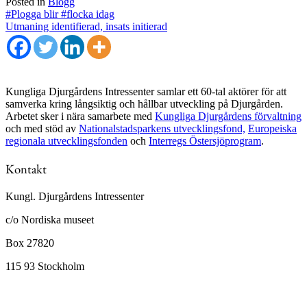
Posted in
Blogg
Inläggsnavigering
#Plogga blir #flocka idag
Utmaning identifierad, insats initierad
Kungliga Djurgårdens Intressenter samlar ett 60-tal aktörer för att
samverka kring långsiktig och hållbar utveckling på Djurgården.
Arbetet sker i nära samarbete med
Kungliga Djurgårdens förvaltning
och med stöd av
Nationalstadsparkens utvecklingsfond,
Europeiska
regionala utvecklingsfonden
och
Interregs Östersjöprogram
.
Kontakt
Kungl. Djurgårdens Intressenter
c/o Nordiska museet
Box 27820
115 93 Stockholm