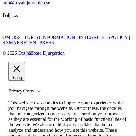
info@royaldjurgarden.se
Följ oss
OM OSS
|
TURISTINFORMATION
|
INTEGRITETSPOLICY
|
SAMARBETEN
|
PRESS
© 2026
Det hållbara Djurgården
Stäng
Privacy Overview
This website uses cookies to improve your experience while
you navigate through the website. Out of these, the cookies
that are categorized as necessary are stored on your browser
as they are essential for the working of basic functionalities of
the website. We also use third-party cookies that help us
analyze and understand how you use this website. These
cookies will be stored in your browser only with your