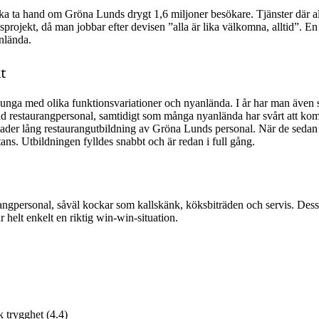
om ska ta hand om Gröna Lunds drygt 1,6 miljoner besökare. Tjänster där
dsprojekt, då man jobbar efter devisen ”alla är lika välkomna, alltid”. 
nlända.
t
unga med olika funktionsvariationer och nyanlända. I år har man även s
dad restaurangpersonal, samtidigt som många nyanlända har svårt att ko
ånader lång restaurangutbildning av Gröna Lunds personal. När de sedan ä
ns. Utbildningen fylldes snabbt och är redan i full gång.
aurangpersonal, såväl kockar som kallskänk, köksbiträden och servis. De
 helt enkelt en riktig win-win-situation.
 trygghet (4.4)