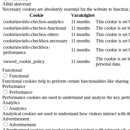
Alltid aktiverad
Necessary cookies are absolutely essential for the website to function
Cookie
Varaktighet
cookielawinfo-checbox-analytics
11 months
This cookie is set
cookielawinfo-checbox-functional
11 months
The cookie is set 
cookielawinfo-checbox-others
11 months
This cookie is set
cookielawinfo-checkbox-necessary
11 months
This cookie is set
cookielawinfo-checkbox-
11 months
This cookie is set
performance
The cookie is set 
viewed_cookie_policy
11 months
personal data.
Functional
Functional
Functional cookies help to perform certain functionalities like sharing 
Performance
Performance
Performance cookies are used to understand and analyze the key perfor
Analytics
Analytics
Analytical cookies are used to understand how visitors interact with th
Advertisement
Advertisement
Advertisement cookies are used to provide visitors with relevant ads 