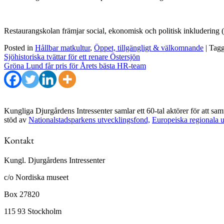
Restaurangskolan främjar social, ekonomisk och politisk inkludering 
Posted in
Hållbar matkultur
,
Öppet, tillgängligt & välkomnande
|
Tag
Inläggsnavigering
Sjöhistoriska tvättar för ett renare Östersjön
Gröna Lund får pris för Årets bästa HR-team
Kungliga Djurgårdens Intressenter samlar ett 60-tal aktörer för att s
stöd av
Nationalstadsparkens utvecklingsfond,
Europeiska regionala 
Kontakt
Kungl. Djurgårdens Intressenter
c/o Nordiska museet
Box 27820
115 93 Stockholm