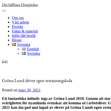
Skip
Det hållbara Djurgården
to
content
Om oss
Vårt arbete
Projekt
Fakta & material
Inför ditt besök
Blogg
Svenska
English
Svenska
641
Gröna Lund driver egen restaurangskola
Posted on
mars 30, 2021
Ett fantastiska initiativ togs av Gröna Lund 2019. Genom att sta
svårigheten för nyanlända svenskar att komma ut i arbetslivet. 
2021 kan äta god mat lagad av elever på Gröna Lunds egen rest