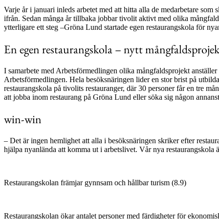
Varje år i januari inleds arbetet med att hitta alla de medarbetare s
ifrån. Sedan många år tillbaka jobbar tivolit aktivt med olika mångfal
ytterligare ett steg –Gröna Lund startade egen restaurangskola för nya
En egen restaurangskola – nytt mångfaldsprojek
I samarbete med Arbetsförmedlingen olika mångfaldsprojekt anställer 
Arbetsförmedlingen. Hela besöksnäringen lider en stor brist på utbil
restaurangskola på tivolits restauranger, där 30 personer får en tre m
att jobba inom restaurang på Gröna Lund eller söka sig någon annansta
win-win
– Det är ingen hemlighet att alla i besöksnäringen skriker efter rest
hjälpa nyanlända att komma ut i arbetslivet. Vår nya restaurangskola är
Restaurangskolan främjar gynnsam och hållbar turism (8.9)
Restaurangskolan ökar antalet personer med färdigheter för ekonomisk