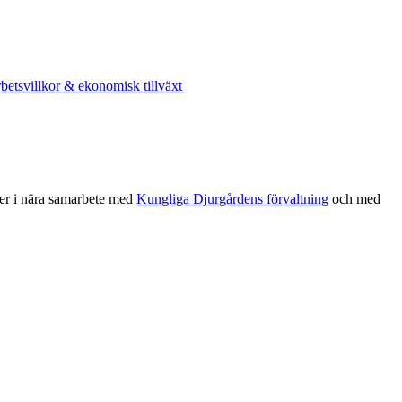
betsvillkor & ekonomisk tillväxt
sker i nära samarbete med
Kungliga Djurgårdens förvaltning
och med