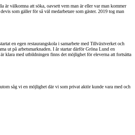
 alla är välkomna att söka, oavsett vem man är eller var man kommer
En devis som gäller för så väl medarbetare som gäster. 2019 tog man
tartat en egen restaurangskola i samarbete med Tillväxtverket och
mma ut på arbetsmarknaden. I år startar därför Gröna Lund en
r klara med utbildningen finns det möjlighet för eleverna att fortsätta
ssutom såg vi en möjlighet där vi som privat aktör kunde vara med och