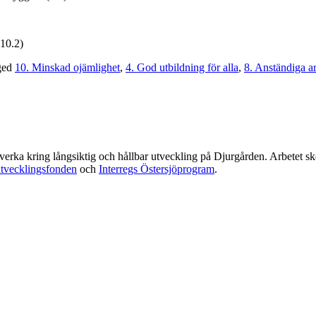
(10.2)
ged
10. Minskad ojämlighet
,
4. God utbildning för alla
,
8. Anständiga ar
amverka kring långsiktig och hållbar utveckling på Djurgården. Arbetet 
utvecklingsfonden
och
Interregs Östersjöprogram
.