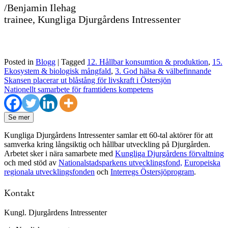
/Benjamin Ilehag
trainee, Kungliga Djurgårdens Intressenter
Posted in
Blogg
|
Tagged
12. Hållbar konsumtion & produktion
,
15.
Ekosystem & biologisk mångfald
,
3. God hälsa & välbefinnande
Inläggsnavigering
Skansen placerar ut blåstång för livskraft i Östersjön
Nationellt samarbete för framtidens kompetens
Se mer
Kungliga Djurgårdens Intressenter samlar ett 60-tal aktörer för att
samverka kring långsiktig och hållbar utveckling på Djurgården.
Arbetet sker i nära samarbete med
Kungliga Djurgårdens förvaltning
och med stöd av
Nationalstadsparkens utvecklingsfond,
Europeiska
regionala utvecklingsfonden
och
Interregs Östersjöprogram
.
Kontakt
Kungl. Djurgårdens Intressenter