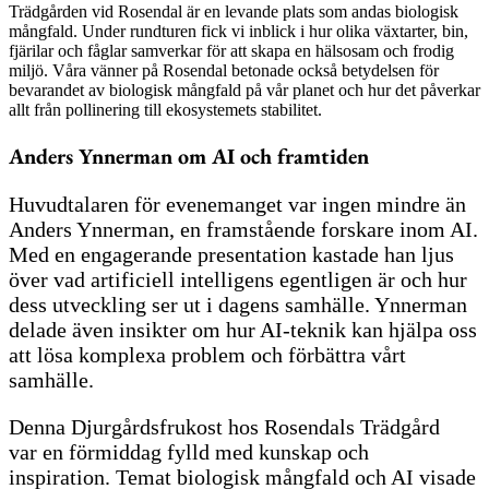
Trädgården vid Rosendal är en levande plats som andas biologisk
mångfald. Under rundturen fick vi inblick i hur olika växtarter, bin,
fjärilar och fåglar samverkar för att skapa en hälsosam och frodig
miljö. Våra vänner på Rosendal betonade också betydelsen för
bevarandet av biologisk mångfald på vår planet och hur det påverkar
allt från pollinering till ekosystemets stabilitet.
Anders Ynnerman om AI och framtiden
Huvudtalaren för evenemanget var ingen mindre än
Anders Ynnerman, en framstående forskare inom AI.
Med en engagerande presentation kastade han ljus
över vad artificiell intelligens egentligen är och hur
dess utveckling ser ut i dagens samhälle. Ynnerman
delade även insikter om hur AI-teknik kan hjälpa oss
att lösa komplexa problem och förbättra vårt
samhälle.
Denna Djurgårdsfrukost hos Rosendals Trädgård
var en förmiddag fylld med kunskap och
inspiration. Temat biologisk mångfald och AI visade