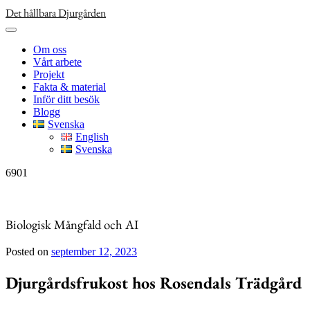
Skip
Det hållbara Djurgården
to
content
Om oss
Vårt arbete
Projekt
Fakta & material
Inför ditt besök
Blogg
Svenska
English
Svenska
6901
Biologisk Mångfald och AI
Posted on
september 12, 2023
Djurgårdsfrukost hos Rosendals Trädgård