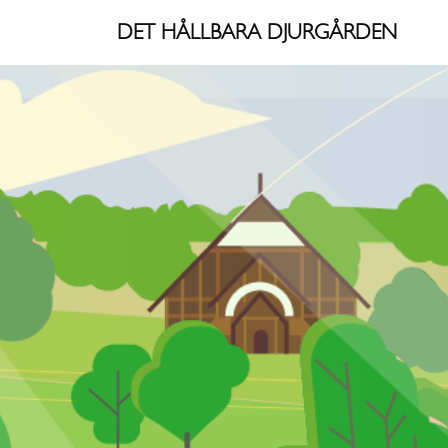
Skip
DET HÅLLBARA DJURGÅRDEN
to
content