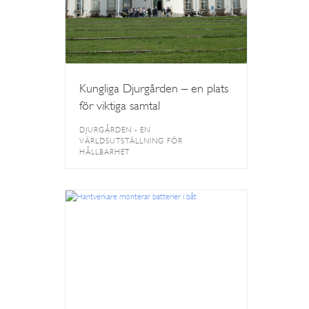
Kungliga Djurgården – en plats
för viktiga samtal
DJURGÅRDEN - EN
VÄRLDSUTSTÄLLNING FÖR
HÅLLBARHET