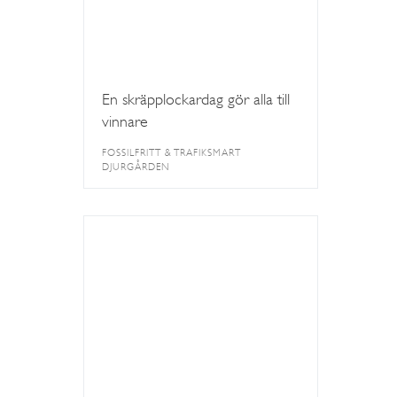
En skräpplockardag gör alla till
vinnare
FOSSILFRITT & TRAFIKSMART
DJURGÅRDEN